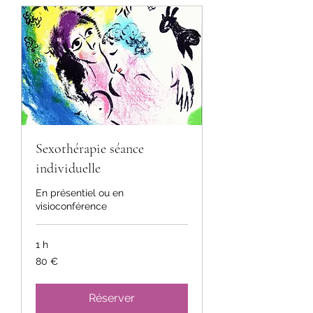
Sexothérapie séance
individuelle
En présentiel ou en
visioconférence
1 h
80
80 €
euros
Réserver