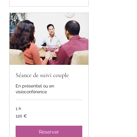
Séance de suivi couple
En présentiel ou en
visioconférence
1 h
120
120 €
euros
Réserver