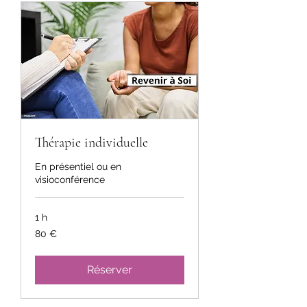
Thérapie individuelle
En présentiel ou en
visioconférence
1 h
80
80 €
euros
Réserver